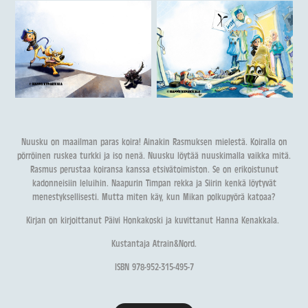
Nuusku on maailman paras koira! Ainakin Rasmuksen mielestä. Koiralla on
pörröinen ruskea turkki ja iso nenä. Nuusku löytää nuuskimalla vaikka mitä.
Rasmus perustaa koiransa kanssa etsivätoimiston. Se on erikoistunut
kadonneisiin leluihin. Naapurin Timpan rekka ja Siirin kenkä löytyvät
menestyksellisesti. Mutta miten käy, kun Mikan polkupyörä katoaa?
Kirjan on kirjoittanut Päivi Honkakoski ja kuvittanut Hanna Kenakkala.
Kustantaja Atrain&Nord.
ISBN 978-952-315-495-7